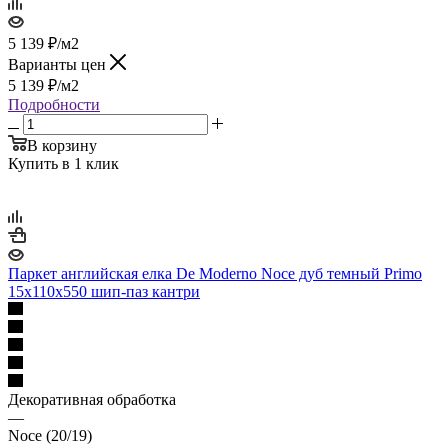
5 139
₽
/м2
Варианты цен
5 139
₽
/м2
Подробности
В корзину
Купить в 1 клик
Паркет английская елка De Moderno Noce дуб темный Primo
15х110х550 шип-паз кантри
Декоративная обработка
—
Noce (20/19)