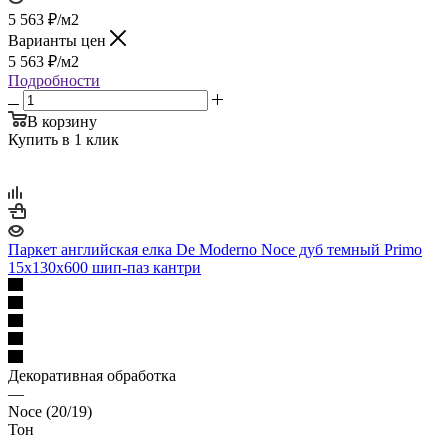
5 563
₽
/м2
Варианты цен
5 563
₽
/м2
Подробности
В корзину
Купить в 1 клик
Паркет английская елка De Moderno Noce дуб темный Primo
15х130х600 шип-паз кантри
Декоративная обработка
—
Noce (20/19)
Тон
—