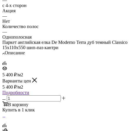
—
с 4-х сторон
Акция
—
Нет
Количество полос
—
Однополосная
Паркет английская елка De Moderno Terra дуб темный Classico
15х110х550 шип-паз кантри
Описание
5 400
₽
/м2
Варианты цен
5 400
₽
/м2
Подробности
В корзину
Купить в 1 клик