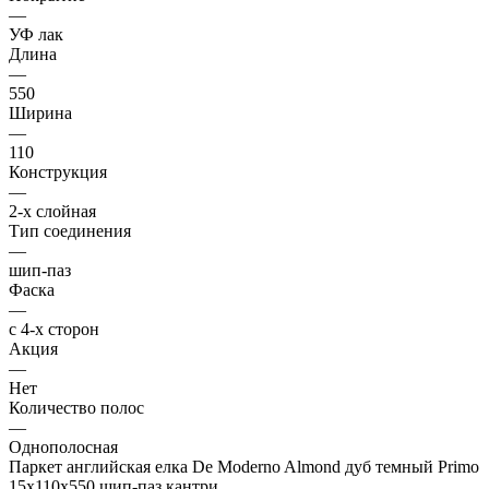
—
УФ лак
Длина
—
550
Ширина
—
110
Конструкция
—
2-х слойная
Тип соединения
—
шип-паз
Фаска
—
с 4-х сторон
Акция
—
Нет
Количество полос
—
Однополосная
Паркет английская елка De Moderno Almond дуб темный Primo
15х110х550 шип-паз кантри