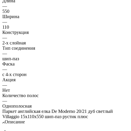
Длина
—
550
Ширина
—
110
Конструкция
—
2-х слойная
Тип соединения
—
шип-паз
Фаска
—
с 4-х сторон
Акция
—
Нет
Количество полос
—
Однополосная
Паркет английская елка De Moderno 20/21 дуб светлый
Villaggio 15х110х550 шип-паз рустик плюс
Описание