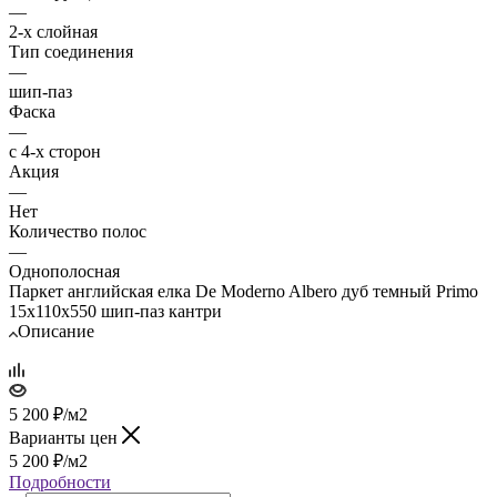
—
2-х слойная
Тип соединения
—
шип-паз
Фаска
—
с 4-х сторон
Акция
—
Нет
Количество полос
—
Однополосная
Паркет английская елка De Moderno Albero дуб темный Primo
15х110х550 шип-паз кантри
Описание
5 200
₽
/м2
Варианты цен
5 200
₽
/м2
Подробности