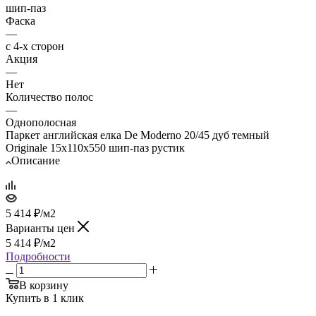
шип-паз
Фаска
—
с 4-х сторон
Акция
—
Нет
Количество полос
—
Однополосная
Паркет английская елка De Moderno 20/45 дуб темный
Originale 15х110х550 шип-паз рустик
Описание
5 414
₽
/м2
Варианты цен
5 414
₽
/м2
Подробности
В корзину
Купить в 1 клик