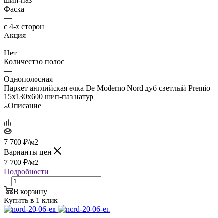
шип-паз
Фаска
—
с 4-х сторон
Акция
—
Нет
Количество полос
—
Однополосная
Паркет английская елка De Moderno Nord дуб светлый Premio
15х130х600 шип-паз натур
Описание
7 700
₽
/м2
Варианты цен
7 700
₽
/м2
Подробности
В корзину
Купить в 1 клик