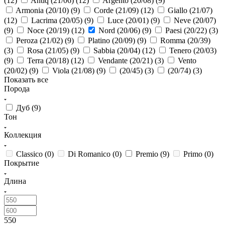
(
12
)
Antiq (21/06) (
12
)
Argento (20/08) (
9
)
Armonia (20/10) (
9
)
Corde (21/09) (
12
)
Giallo (21/07)
(
12
)
Lacrima (20/05) (
9
)
Luce (20/01) (
9
)
Neve (20/07)
(
9
)
Noce (20/19) (
12
)
Nord (20/06) (
9
)
Paesi (20/22) (
3
)
Peroza (21/02) (
9
)
Platino (20/09) (
9
)
Romma (20/39)
(
3
)
Rosa (21/05) (
9
)
Sabbia (20/04) (
12
)
Tenero (20/03)
(
9
)
Terra (20/18) (
12
)
Vendante (20/21) (
3
)
Vento
(20/02) (
9
)
Viola (21/08) (
9
)
(20/45) (
3
)
(20/74) (
3
)
Показать все
Порода
Дуб (
9
)
Тон
Коллекция
Classico (
0
)
Di Romanico (
0
)
Premio (
9
)
Primo (
0
)
Покрытие
Длина
550