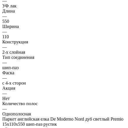
—
УФ лак
Длина
—
550
Ширина
—
110
Конструкция
—
2-х слойная
Тип соединения
—
шип-паз
Фаска
—
с 4-х сторон
Акция
—
Нет
Количество полос
—
Однополосная
Паркет английская елка De Moderno Nord дуб светлый Premio
15х110х550 шип-паз рустик