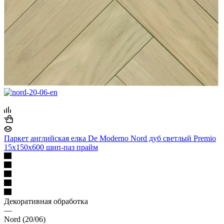
Паркет английская елка De Moderno Nord дуб светлый Premio
15х150х600 шип-паз прайм
Декоративная обработка
—
Nord (20/06)