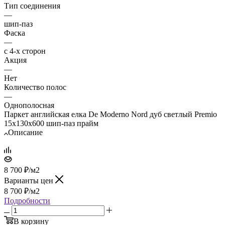
Тип соединения
—
шип-паз
Фаска
—
с 4-х сторон
Акция
—
Нет
Количество полос
—
Однополосная
Паркет английская елка De Moderno Nord дуб светлый Premio
15х130х600 шип-паз прайм
Описание
8 700
₽
/м2
Варианты цен
8 700
₽
/м2
Подробности
В корзину