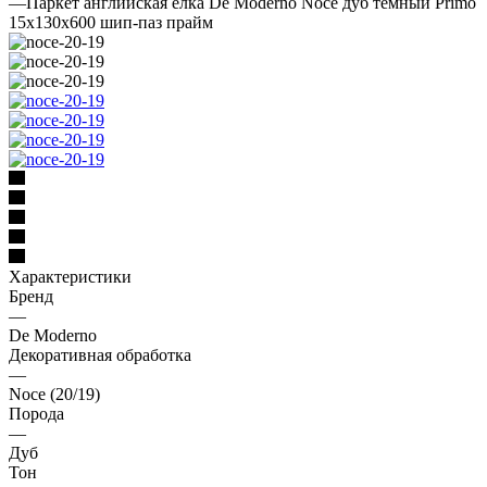
—
Паркет английская елка De Moderno Noce дуб темный Primo
15х130х600 шип-паз прайм
Характеристики
Бренд
—
De Moderno
Декоративная обработка
—
Noce (20/19)
Порода
—
Дуб
Тон