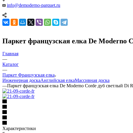
info@demoderno-parquet.ru
Паркет французская елка De Moderno C
Главная
—
Каталог
—
Паркет Французская елка
Инженерная доска
Английская елка
Массивная доска
—
Паркет французская елка De Moderno Corde дуб светлый Di 
Характеристики