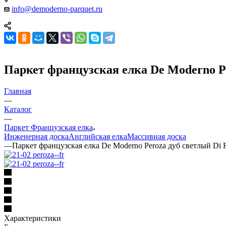
info@demoderno-parquet.ru
Паркет французская елка De Moderno P
Главная
—
Каталог
—
Паркет Французская елка
Инженерная доска
Английская елка
Массивная доска
—
Паркет французская елка De Moderno Peroza дуб светлый Di
Характеристики