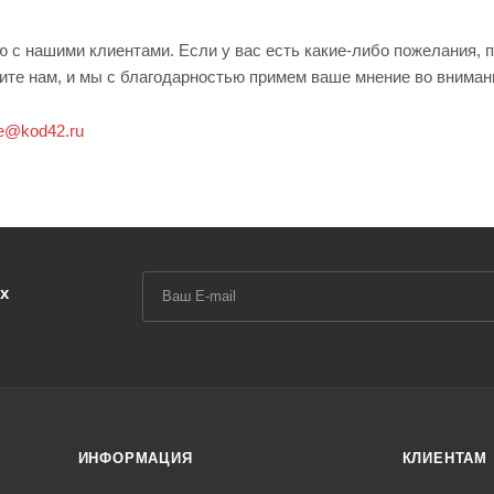
 с нашими клиентами. Если у вас есть какие-либо пожелания, 
ите нам, и мы с благодарностью примем ваше мнение во вниман
e@kod42.ru
х
ИНФОРМАЦИЯ
КЛИЕНТАМ