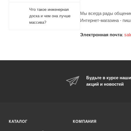
Что такое инженерная
Мы всегда рады общению
доска и чем она лучше
Интернет-магазина - пиш
массива?
Электронная почта
:
sal
Будьте в курсе наши
акций и новостей
КАТАЛОГ
КОМПАНИЯ