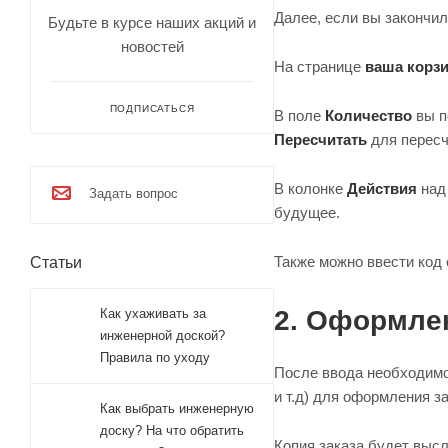
Далее, если вы закончи
Будьте в курсе наших акций и
новостей
На странице
ваша корз
ПОДПИСАТЬСЯ
В поле
Количество
вы п
Пересчитать
для пересч
В колонке
Действия
над
Задать вопрос
будущее.
Также можно ввести код 
Статьи
2. Оформлен
Как ухаживать за
инженерной доской?
Правила по уходу
После ввода необходимо
и т.д) для оформления з
Как выбрать инженерную
доску? На что обратить
Копия заказа будет высл