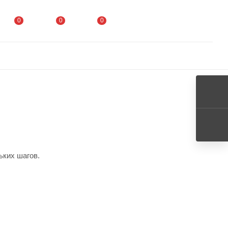
0
0
0
ьких шагов.