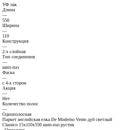
УФ лак
Длина
—
550
Ширина
—
110
Конструкция
—
2-х слойная
Тип соединения
—
шип-паз
Фаска
—
с 4-х сторон
Акция
—
Нет
Количество полос
—
Однополосная
Паркет английская елка De Moderno Vento дуб светлый
Classico 15х110х550 шип-паз рустик
Описание