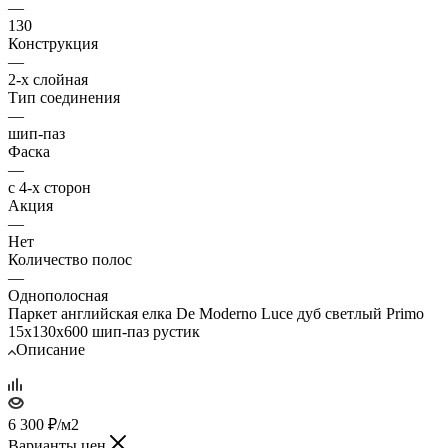
—
130
Конструкция
—
2-х слойная
Тип соединения
—
шип-паз
Фаска
—
с 4-х сторон
Акция
—
Нет
Количество полос
—
Однополосная
Паркет английская елка De Moderno Luce дуб светлый Primo
15х130х600 шип-паз рустик
Описание
6 300
₽
/м2
Варианты цен