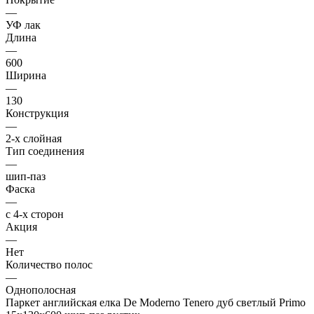
—
УФ лак
Длина
—
600
Ширина
—
130
Конструкция
—
2-х слойная
Тип соединения
—
шип-паз
Фаска
—
с 4-х сторон
Акция
—
Нет
Количество полос
—
Однополосная
Паркет английская елка De Moderno Tenero дуб светлый Primo