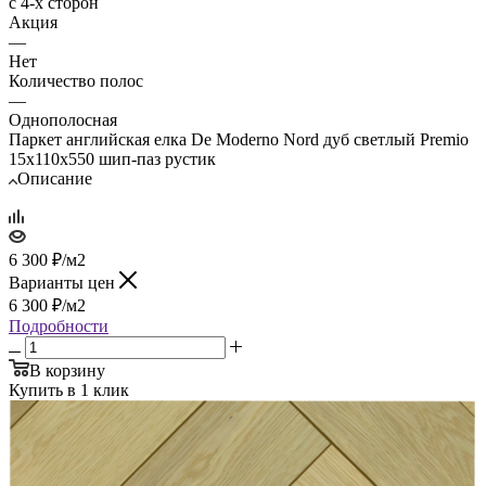
с 4-х сторон
Акция
—
Нет
Количество полос
—
Однополосная
Паркет английская елка De Moderno Nord дуб светлый Premio
15х110х550 шип-паз рустик
Описание
6 300
₽
/м2
Варианты цен
6 300
₽
/м2
Подробности
В корзину
Купить в 1 клик