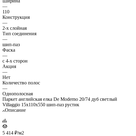
Ширина
—
110
Конструкция
—
2-х слойная
Тип соединения
—
шип-паз
Фаска
—
с 4-х сторон
Акция
—
Нет
Количество полос
—
Однополосная
Паркет английская елка De Moderno 20/74 дуб светлый
Villaggio 15х110х550 шип-паз рустик
Описание
5 414
₽
/м2