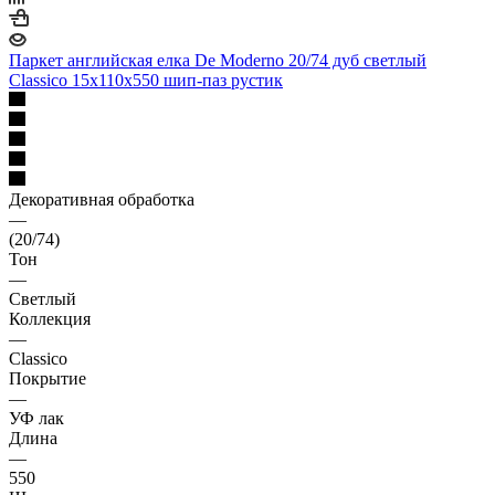
Паркет английская елка De Moderno 20/74 дуб светлый
Classico 15х110х550 шип-паз рустик
Декоративная обработка
—
(20/74)
Тон
—
Светлый
Коллекция
—
Classico
Покрытие
—
УФ лак
Длина
—
550