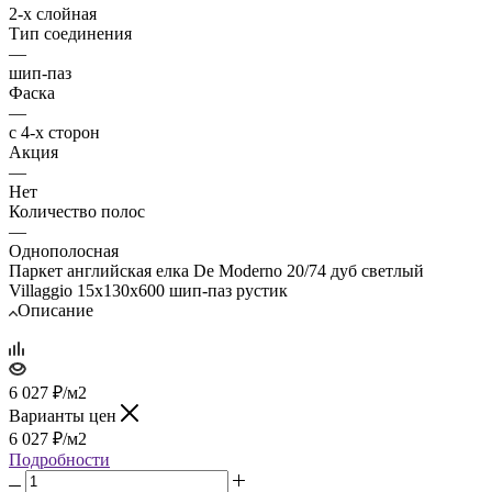
2-х слойная
Тип соединения
—
шип-паз
Фаска
—
с 4-х сторон
Акция
—
Нет
Количество полос
—
Однополосная
Паркет английская елка De Moderno 20/74 дуб светлый
Villaggio 15х130х600 шип-паз рустик
Описание
6 027
₽
/м2
Варианты цен
6 027
₽
/м2
Подробности