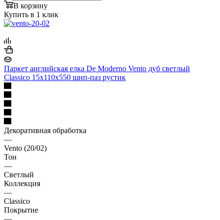
В корзину
Купить в 1 клик
Паркет английская елка De Moderno Vento дуб светлый
Classico 15х110х550 шип-паз рустик
Декоративная обработка
—
Vento (20/02)
Тон
—
Светлый
Коллекция
—
Classico
Покрытие
—