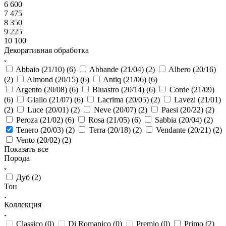
6 600
7 475
8 350
9 225
10 100
Декоративная обработка
Abbaio (21/10) (
6
)
Abbande (21/04) (
2
)
Albero (20/16)
(
2
)
Almond (20/15) (
6
)
Antiq (21/06) (
6
)
Argento (20/08) (
6
)
Bluastro (20/14) (
6
)
Corde (21/09)
(
6
)
Giallo (21/07) (
6
)
Lacrima (20/05) (
2
)
Lavezi (21/01)
(
2
)
Luce (20/01) (
2
)
Neve (20/07) (
2
)
Paesi (20/22) (
2
)
Peroza (21/02) (
6
)
Rosa (21/05) (
6
)
Sabbia (20/04) (
2
)
Tenero (20/03) (
2
)
Terra (20/18) (
2
)
Vendante (20/21) (
2
)
Vento (20/02) (
2
)
Показать все
Порода
Дуб (
2
)
Тон
Коллекция
Classico (
0
)
Di Romanico (
0
)
Premio (
0
)
Primo (
2
)