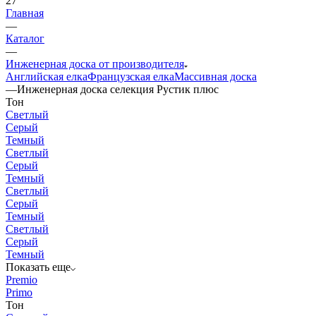
27
Главная
—
Каталог
—
Инженерная доска от производителя
Английская елка
Французская елка
Массивная доска
—
Инженерная доска селекция Рустик плюс
Тон
Светлый
Серый
Темный
Светлый
Серый
Темный
Светлый
Серый
Темный
Светлый
Серый
Темный
Показать еще
Premio
Primo
Тон