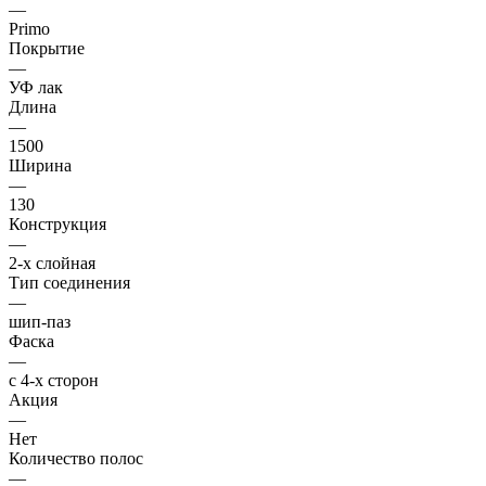
—
Primo
Покрытие
—
УФ лак
Длина
—
1500
Ширина
—
130
Конструкция
—
2-х слойная
Тип соединения
—
шип-паз
Фаска
—
с 4-х сторон
Акция
—
Нет
Количество полос
—